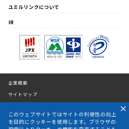
ユミルリンクについて
IR
企業概要
サイトマップ
個人情報保護方針
このウェブサイトではサイトの利便性の向上
情報セキュリティ基本方針
を目的にクッキーを使用します。ブラウザの
迷惑・不正行為申告窓口